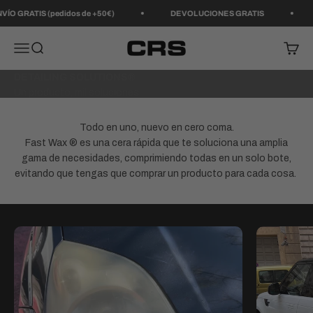
Ir al contenido
(pedidos de +50€)
DEVOLUCIONES GRATIS
ENVÍO GRA
CRS Protection
Menú
Buscar
Carrit
DETAILING SOLUTIONS®
Todo en uno, nuevo en cero coma.
Compra FAST WAX
Fast Wax ® es una cera rápida que te soluciona una amplia
gama de necesidades, comprimiendo todas en un solo bote,
evitando que tengas que comprar un producto para cada cosa.